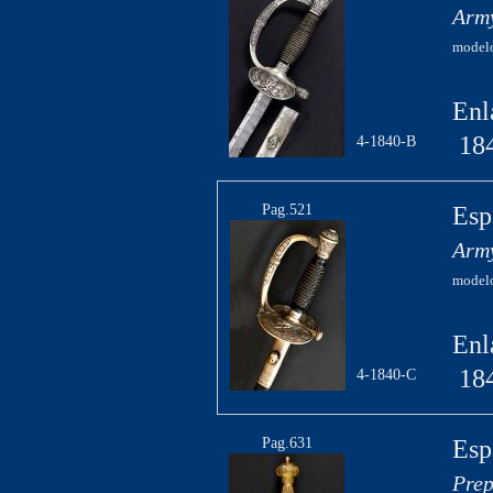
Army
modelo
Enl
18
4-1840-B
Pag.521
Esp
Army
modelo
Enl
18
4-1840-C
Pag.631
Esp
Prep