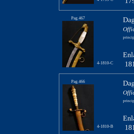
17
Pag.467
Dag
Offi
princi
Enl
18
4-1810-C
Pag.466
Dag
Offi
princi
Enl
18
4-1810-B