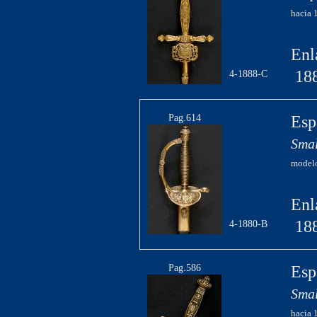
hacia 
Enl
18
4-1888-C
Pag.614
Esp
Smal
modelo
Enl
18
4-1880-B
Pag.586
Esp
Smal
hacia 