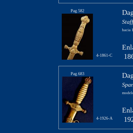
Pag.582
Dag
Staf
hacia 
Enl
18
4-1861-C
Pag.683
Dag
Span
modelo
Enl
19
4-1926-A