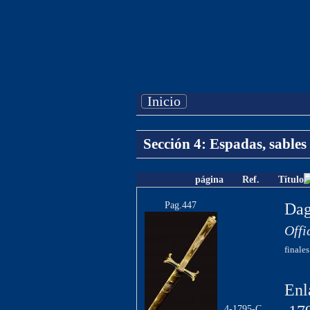
Inicio
Sección 4: Espadas, sables
página
Ref.
Título
Pag.447
Dag
Offi
finales
Enl
4-1795-C