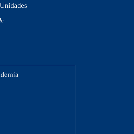
e Unidades
de
cademia