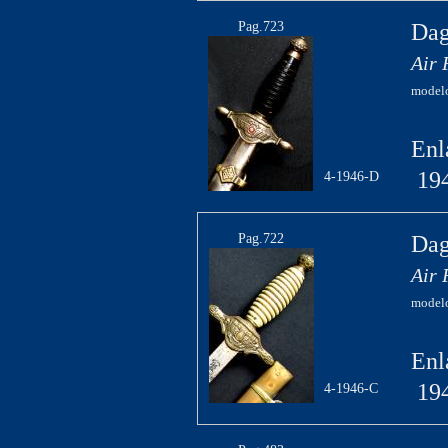
Pag.723
Dag
Air 
modelo
Enl
19
4-1946-D
Pag.722
Dag
Air 
modelo
Enl
19
4-1946-C