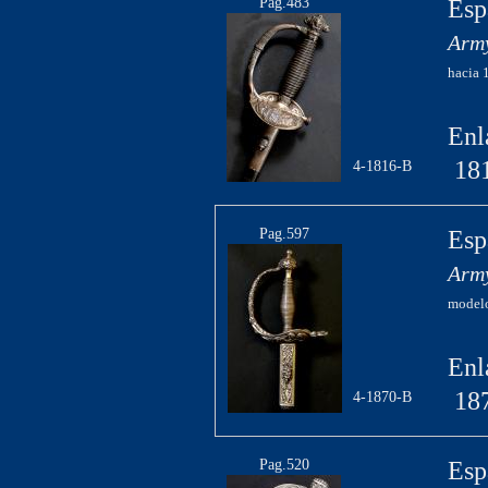
Pag.483
Esp
Army
hacia 
Enl
18
4-1816-B
Pag.597
Esp
Army
modelo
Enl
18
4-1870-B
Pag.520
Esp