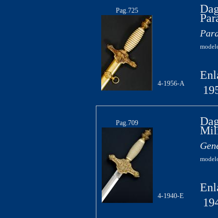
Dag
Pag.725
Par
Para
modelo
Enl
4-1956-A
19
Dag
Pag.709
Mil
Gene
modelo
Enl
4-1940-E
19