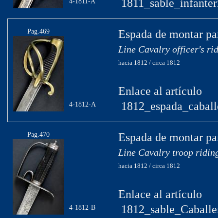
1811_sable_infanter
4-1811-A
Pag.469
Espada de montar par
Line Cavalry officer's ri
hacia 1812 / circa 1812
Enlace al artículo
1812_espada_caball
4-1812-A
Pag.470
Espada de montar par
Line Cavalry troop ridin
hacia 1812 / circa 1812
Enlace al artículo
1812_sable_Caballer
4-1812-B