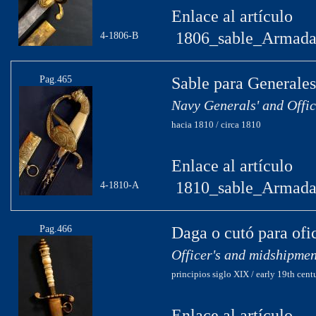
Enlace al artículo
1806_sable_Armada
4-1806-B
Pag.465
Sable para Generales
Navy Generals' and Offic
hacia 1810 / circa 1810
Enlace al artículo
1810_sable_Armada
4-1810-A
Pag.466
Daga o cutó para ofi
Officer's and midshipme
principios siglo XIX / early 19th cent
Enlace al artículo