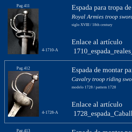
Pag.411
Espada para tropa de
Royal Armies troop swor
siglo XVIII / 18th century
Enlace al artículo
1710_espada_reales_
4-1710-A
Pag.412
Espada de montar par
Cavalry troop riding swo
modelo 1728 / pattern 1728
Enlace al artículo
1728_espada_Caball
4-1728-A
Pag.413