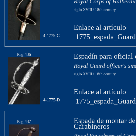
Royal Corps of Halberdie
siglo XVIII / 18th century
Enlace al artículo
1775_espada_Guardi
4-1775-C
Pag.436
Espadín para oficial
Royal Guard officer's sm
siglo XVIII / 18th century
Enlace al artículo
1775_espada_Guard
4-1775-D
Espada de montar de
Pag.437
Carabineros
Royal Squadrons of Carab