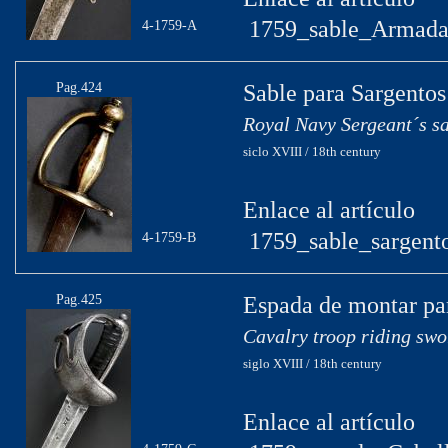
1759_sable_Armada
4-1759-A
Pag.424
Sable para Sargento
Royal Navy Sergeant´s s
siclo XVIII / 18th century
Enlace al artículo
1759_sable_sargent
4-1759-B
Pag.425
Espada de montar par
Cavalry troop riding swo
siglo XVIII / 18th century
Enlace al artículo