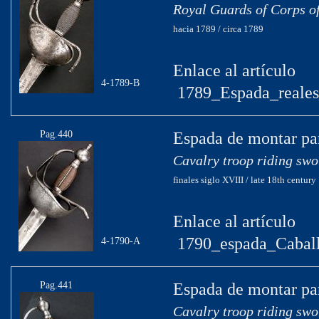
Royal Guards of Corps of
hacia 1789 / circa 1789
Enlace al artículo
4-1789-B
1789_Espada_reales
Pag.440
Espada de montar par
Cavalry troop riding swo
finales siglo XVIII / late 18th century
Enlace al artículo
1790_espada_Caball
4-1790-A
Pag.441
Espada de montar par
Cavalry troop riding swo