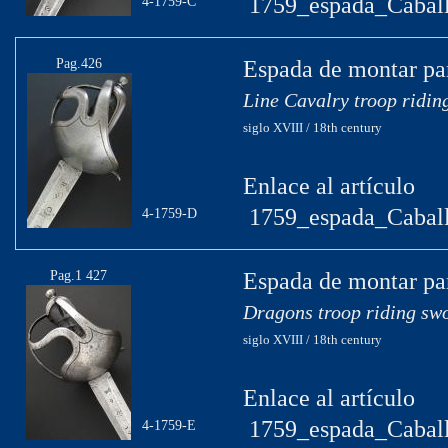
1759_espada_Caball
4-1759-C
Pag.426
Espada de montar par
Line Cavalry troop ridin
siglo XVIII / 18th century
Enlace al artículo
1759_espada_Caball
4-1759-D
Pag.1 427
Espada de montar pa
Dragons troop riding sw
siglo XVIII / 18th century
Enlace al artículo
1759_espada_Caball
4-1759-E