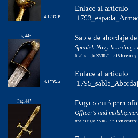
Enlace al artículo
1793_espada_Armad
4-1793-B
Pag.446
Sable de abordaje d
Spanish Navy boarding c
finales siglo XVIII / late 18th century
Enlace al artículo
1795_sable_Aborda
4-1795-A
Pag.447
Daga o cutó para ofi
Officer's and midshipme
finales siglo XVIII / late 18th century