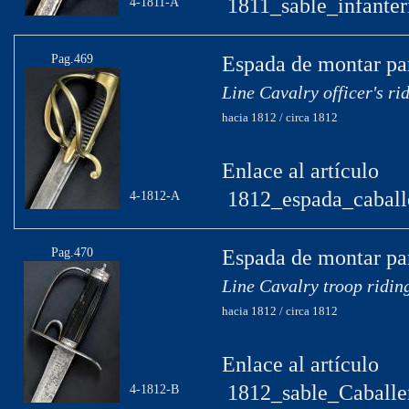
1811_sable_infanter
4-1811-A
Pag.469
Espada de montar par
Line Cavalry officer's ri
hacia 1812 / circa 1812
Enlace al artículo
1812_espada_caball
4-1812-A
Pag.470
Espada de montar par
Line Cavalry troop ridin
hacia 1812 / circa 1812
Enlace al artículo
1812_sable_Caballer
4-1812-B