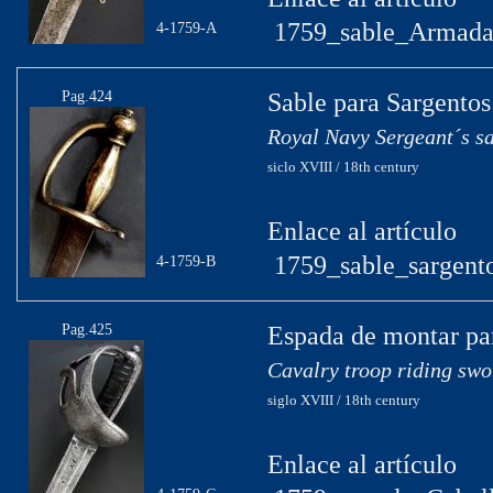
1759_sable_Armada
4-1759-A
Pag.424
Sable para Sargento
Royal Navy Sergeant´s s
siclo XVIII / 18th century
Enlace al artículo
1759_sable_sargent
4-1759-B
Pag.425
Espada de montar par
Cavalry troop riding swo
siglo XVIII / 18th century
Enlace al artículo