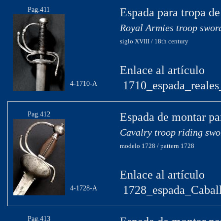
Pag.411
Espada para tropa de
Royal Armies troop swor
siglo XVIII / 18th century
Enlace al artículo
1710_espada_reales_
4-1710-A
Pag.412
Espada de montar par
Cavalry troop riding swo
modelo 1728 / pattern 1728
Enlace al artículo
1728_espada_Caball
4-1728-A
Pag.413