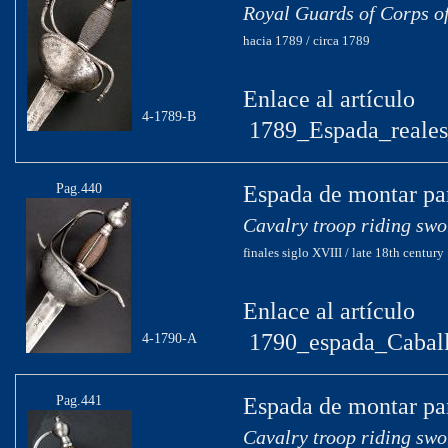
Royal Guards of Corps of
hacia 1789 / circa 1789
Enlace al artículo
4-1789-B
1789_Espada_reales
Pag.440
Espada de montar par
Cavalry troop riding swo
finales siglo XVIII / late 18th century
Enlace al artículo
1790_espada_Caball
4-1790-A
Pag.441
Espada de montar par
Cavalry troop riding swo