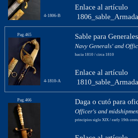
Enlace al artículo
1806_sable_Armada
4-1806-B
Pag.465
Sable para Generales
Navy Generals' and Offic
hacia 1810 / circa 1810
Enlace al artículo
1810_sable_Armada
4-1810-A
Pag.466
Daga o cutó para ofi
Officer's and midshipme
principios siglo XIX / early 19th cent
Enlace al artículo