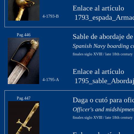
Enlace al artículo
1793_espada_Armad
4-1793-B
Pag.446
Sable de abordaje d
Spanish Navy boarding c
finales siglo XVIII / late 18th century
Enlace al artículo
1795_sable_Aborda
4-1795-A
Pag.447
Daga o cutó para ofi
Officer's and midshipme
finales siglo XVIII / late 18th century