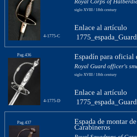
Royal Corps of Halberdie
siglo XVIII / 18th century
Enlace al artículo
1775_espada_Guardi
4-1775-C
Pag.436
Espadín para oficial
Royal Guard officer's sm
siglo XVIII / 18th century
Enlace al artículo
1775_espada_Guard
4-1775-D
Espada de montar de
Pag.437
Carabineros
Royal Squadrons of Carab