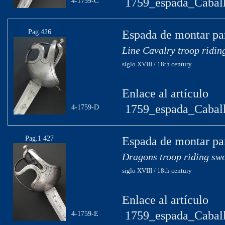
1759_espada_Caball
4-1759-C
Pag.426
Espada de montar par
Line Cavalry troop ridin
siglo XVIII / 18th century
Enlace al artículo
1759_espada_Caball
4-1759-D
Pag.1 427
Espada de montar pa
Dragons troop riding sw
siglo XVIII / 18th century
Enlace al artículo
1759_espada_Caball
4-1759-E