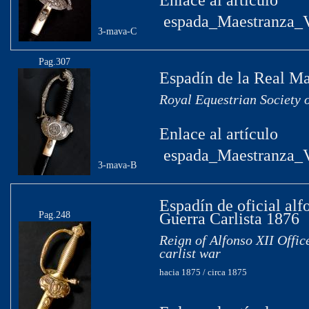
Enlace al artículo
espada_Maestranza_V
3-mava-C
Pag.307
Espadín de la Real Ma
Royal Equestrian Society 
Enlace al artículo
espada_Maestranza_V
3-mava-B
Espadín de oficial alf
Pag.248
Guerra Carlista 1876
Reign of Alfonso XII Offic
carlist war
hacia 1875 / circa 1875