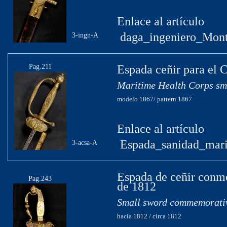
Enlace al artículo
daga_ingeniero_Mont
3-ingn-A
Pag.211
Espada ceñir para el 
Maritime Health Corps sm
modelo 1867/ pattern 1867
Enlace al artículo
Espada_sanidad_mari
3-acsa-A
Espada de ceñir conm
Pag.243
de 1812
Small sword commemorative
hacia 1812 / circa 1812