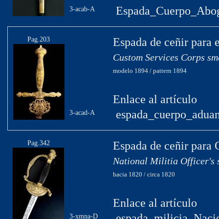
Espada_Cuerpo_Abog
3-acab-A
Pag.203
Espada de ceñir para 
Custom Services Corps sm
modelo 1894 / pattern 1894
Enlace al artículo
espada_cuerpo_aduan
3-acad-A
Pag.342
Espada de ceñir para O
National Militia Officer's
hacia 1820 / circa 1820
Enlace al artículo
espada_milicia_Naci
3-xmna-D