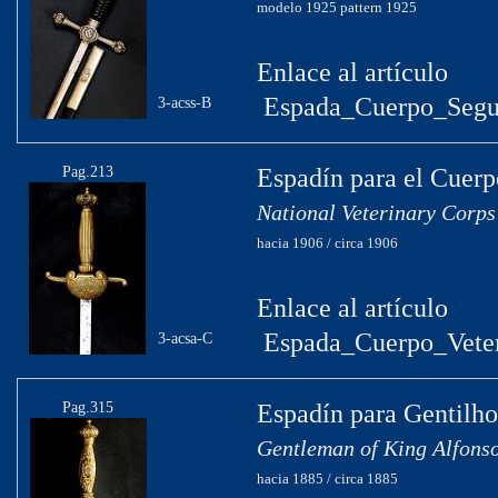
modelo 1925 pattern 1925
Enlace al artículo
Espada_Cuerpo_Segu
3-acss-B
Pag.213
Espadín para el Cuerp
National Veterinary Corps
hacia 1906 / circa 1906
Enlace al artículo
Espada_Cuerpo_Veteri
3-acsa-C
Pag.315
Espadín para Gentilh
Gentleman of King Alfonso
hacia 1885 / circa 1885