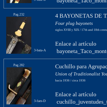
bayoneta_Taco_monte
Pag.232
4 BAYONETAS DE 
Four plug bayonets
siglos XVIII y XIX / 17th and 18th centu
Enlace al artículo
bayoneta_Taco_monte
3-bata-A
Pag.282
Cuchillo para Agrupac
Union of Traditionalist Yo
hacia 1936 / circa 1936
Enlace al artículo
cuchillo_juventudes_t
3-faes-D