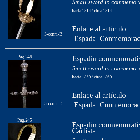
Small sword in commemora
hacia 1814 / circa 1814
Enlace al artículo
3-conm-B
Espada_Conmemoraci
Pag.246
Espadín conmemorativ
Small sword in commemora
hacia 1860 / circa 1860
Enlace al artículo
Espada_Conmemoraci
3-conm-D
Pag.245
Espadín conmemorativo
Carlista