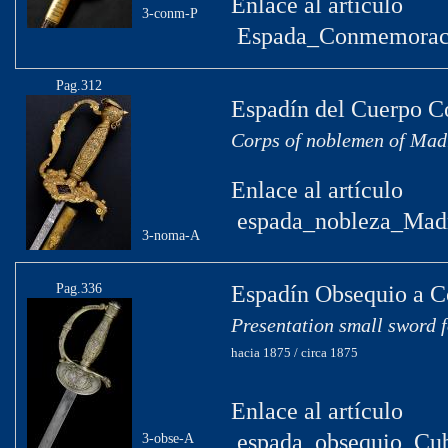
Enlace al artículo
3-conm-P
Espada_Conmemoració
Pag.312
Espadín del Cuerpo C
Corps of noblemen of Madr
Enlace al artículo
espada_nobleza_Madr
3-noma-A
Pag.336
Espadín Obsequio a C
Presentation small sword 
hacia 1875 / circa 1875
Enlace al artículo
espada_obsequio_Cub
3-obse-A