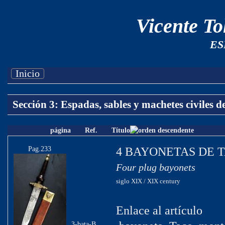
Vicente T
ES
Inicio
Sección 3: Espadas, sables y machetes civiles d
página
Ref.
Título
Pag.233
4 BAYONETAS DE 
Four plug bayonets
siglo XIX / XIX century
Enlace al artículo
3-bata-B