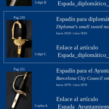
Espada_diplomático_
3-dipl-B
Pag.259
Espadín para diplomát
Diplomat's small sword no
hacia 1810 / circa 1810
Enlace al artículo
Espada_diplomático_
3-dipl-C
Pag.221
Espadín para el Ayun
Barcelona City Council sm
hacia 1870 / circa 1870
Enlace al artículo
Espada_Ayuntamient
3-ayba-A