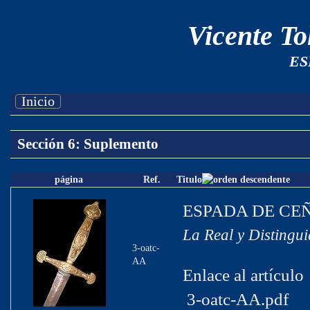
Vicente T
ES
Inicio
Sección 6: Suplemento
página
Ref.
Titulo
ESPADA DE CE
La Real y Distingu
3-oatc-
AA
Enlace al artículo
3-oatc-AA.pdf